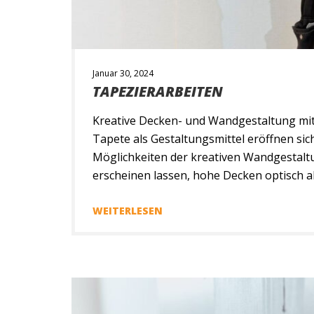
Januar 30, 2024
TAPEZIERARBEITEN
Kreative Decken- und Wandgestaltung mit
Tapete als Gestaltungsmittel eröffnen sic
Möglichkeiten der kreativen Wandgestalt
erscheinen lassen, hohe Decken optisch a
Räume begrenzen, Wohnbereiche besonde
unterschiedlichsten Tapetenarten ergeben
WEITERLESEN
Gestaltungsmöglichkeiten. Unsere erfahr
Tapezierer finden im Zuge der Beratung 
[…]