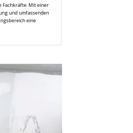
 Fachkräfte. Mit einer
anung und umfassenden
ungsbereich eine
stungsportfolios
rbeit mit anderen
erarbeiten hinaus