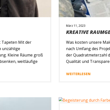
März 11, 2023
KREATIVE RAUMG
 Tapeten Mit der
Was kosten unsere Male
h unzählige
nach Umfang des Projek
ung. Kleine Räume groß
der Quadratmeterzahl d
bsenken, weitläufige
Qualität und Transpare
rs betonen, durch die
unverbindlich ein Angebo
 sich viele
faires Preis-Leistungs-V
WEITERLESEN
enen Facharbeiter und
Umzug oder Renovierung
das passende Farb-, und
einem Umzug […]