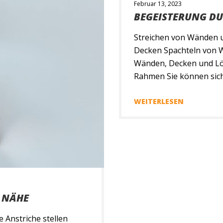
Februar 13, 2023
BEGEISTERUNG DU
Streichen von Wänden 
Decken Spachteln von 
Wänden, Decken und Lö
Rahmen Sie können sich
fachgerechten Anbring
verlassen. Außerdem Mi
WEITERLESEN
Know-how, setzen wir di
R NÄHE
 Anstriche stellen