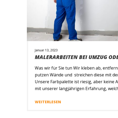
Januar 13, 2023
MALERARBEITEN BEI UMZUG OD
Was wir für Sie tun Wir kleben ab, entfer
putzen Wände und streichen diese mit de
Unsere Farbpalette ist riesig, aber keine 
mit unserer langjährigen Erfahrung, we
passen könnten und Sie entscheiden!Uns
GmbH wendet alle von Ihnen gewünschten
WEITERLESEN
schließlich gehören […]