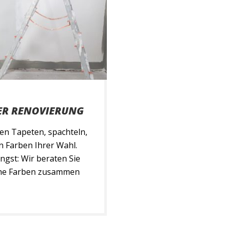
ER RENOVIERUNG
nen Tapeten, spachteln,
n Farben Ihrer Wahl.
Angst: Wir beraten Sie
lche Farben zusammen
ere Malermeister Born
 Anstrichverfahren an,