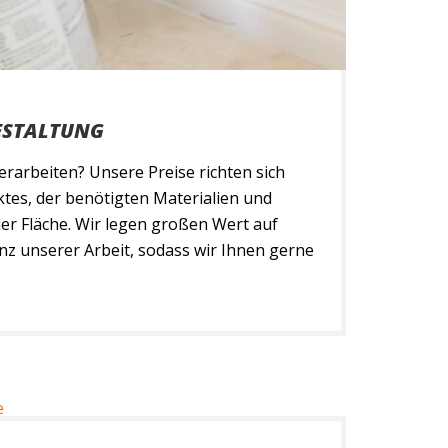
ESTALTUNG
rarbeiten? Unsere Preise richten sich
tes, der benötigten Materialien und
er Fläche. Wir legen großen Wert auf
nz unserer Arbeit, sodass wir Ihnen gerne
t erstellen. Hierbei ist uns stets ein
erhältnis wichtig! Malerarbeiten bei
 Wir führen sämtliche Malerarbeiten bei