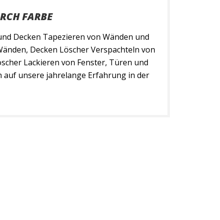
RCH FARBE
und Decken Tapezieren von Wänden und
Wänden, Decken Löscher Verspachteln von
scher Lackieren von Fenster, Türen und
 auf unsere jahrelange Erfahrung in der
ung von Tapeten und Wandbelagsstoffen
t Kreativität und großem handwerklichem
e richtigen Akzente […]