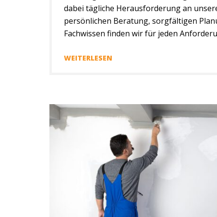
dabei tägliche Herausforderung an unsere
persönlichen Beratung, sorgfältigen Pl
Fachwissen finden wir für jeden Anforder
individuelle Lösung. Dank des breiten Lei
unserer Maler und der engen Zusammena
WEITERLESEN
Gewerken können wir zudem über die Mal
zahlreiche Leistungen aus einer […]