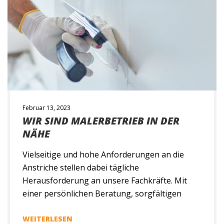
Februar 13, 2023
WIR SIND MALERBETRIEB IN DER
NÄHE
Vielseitige und hohe Anforderungen an die
Anstriche stellen dabei tägliche
Herausforderung an unsere Fachkräfte. Mit
einer persönlichen Beratung, sorgfältigen
Planung und umfassenden Fachwissen finden
wir für jeden Anforderungsbereich eine
WEITERLESEN