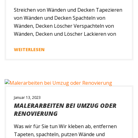
Streichen von Wänden und Decken Tapezieren
von Wänden und Decken Spachteln von
Wänden, Decken Löscher Verspachteln von
Wänden, Decken und Löscher Lackieren von
Fenster, Türen und Rahmen Sie können sich
auf unsere jahrelange Erfahrung in der
WEITERLESEN
fachgerechten Anbringung von Tapeten und
Wandbelagsstoffen verlassen. Außerdem Mit
Kreativität und großem handwerklichem Know-
how, setzen wir die richtigen Akzente […]
Januar 13, 2023
MALERARBEITEN BEI UMZUG ODER
RENOVIERUNG
Was wir für Sie tun Wir kleben ab, entfernen
Tapeten, spachteln, putzen Wände und