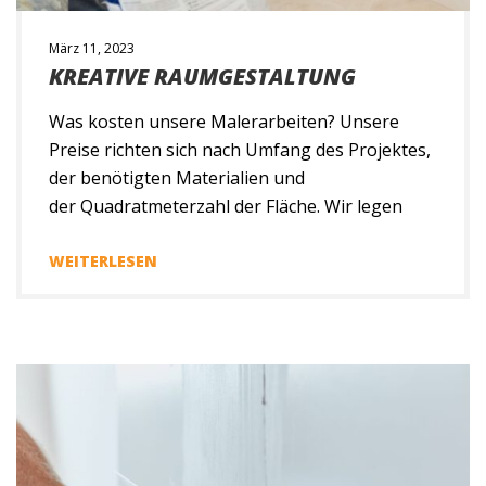
März 11, 2023
KREATIVE RAUMGESTALTUNG
Was kosten unsere Malerarbeiten? Unsere
Preise richten sich nach Umfang des Projektes,
der benötigten Materialien und
der Quadratmeterzahl der Fläche. Wir legen
großen Wert auf Qualität und Transparenz
unserer Arbeit, sodass wir Ihnen gerne
WEITERLESEN
unverbindlich ein Angebot erstellen. Hierbei ist
uns stets ein faires Preis-Leistungs-
Verhältnis wichtig! Malerarbeiten bei Umzug
oder Renovierung Wir führen sämtliche
Malerarbeiten bei einem Umzug […]